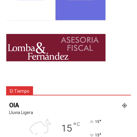
El Tiempo
OIA
Lluvia Ligera
°
15
°
C
15
°
15