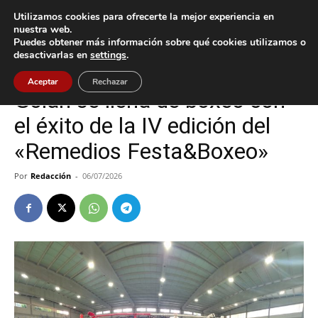
Utilizamos cookies para ofrecerte la mejor experiencia en
nuestra web.
Puedes obtener más información sobre qué cookies utilizamos o
Inicio
Deportes
desactivarlas en
settings
.
Deportes
Tomiño
Aceptar
Rechazar
Goián se llena de boxeo con
el éxito de la IV edición del
«Remedios Festa&Boxeo»
Por
Redacción
-
06/07/2026