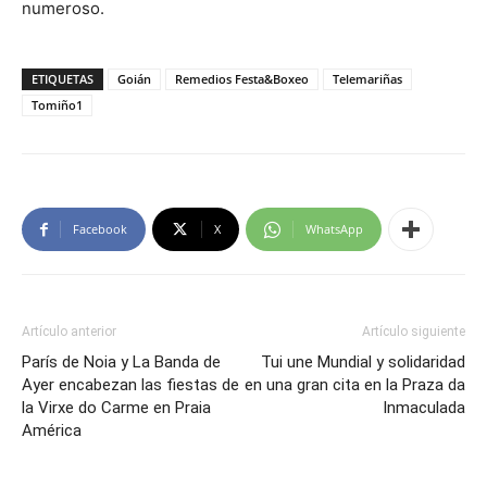
numeroso.
ETIQUETAS
Goián
Remedios Festa&Boxeo
Telemariñas
Tomiño1
Facebook
X
WhatsApp
Artículo anterior
Artículo siguiente
París de Noia y La Banda de
Tui une Mundial y solidaridad
Ayer encabezan las fiestas de
en una gran cita en la Praza da
la Virxe do Carme en Praia
Inmaculada
América