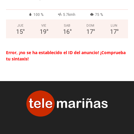
100 %
5.7kmh
75 %
JUE
VIE
SAB
DOM
LUN
15
°
19
°
16
°
17
°
17
°
Error, ¡no se ha establecido el ID del anuncio! ¡Comprueba
tu sintaxis!