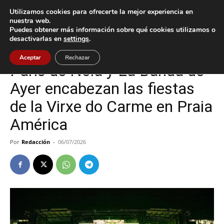
Utilizamos cookies para ofrecerte la mejor experiencia en
nuestra web.
Puedes obtener más información sobre qué cookies utilizamos o
Inicio
Cultura / Ocio
desactivarlas en
settings
.
Cultura / Ocio
Nigrán
Aceptar
Rechazar
París de Noia y La Banda de
Ayer encabezan las fiestas
de la Virxe do Carme en Praia
América
Por
Redacción
-
06/07/2026