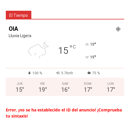
El Tiempo
OIA
Lluvia Ligera
°
15
°
C
15
°
15
100 %
5.7kmh
75 %
JUE
VIE
SAB
DOM
LUN
15
°
19
°
16
°
17
°
17
°
Error, ¡no se ha establecido el ID del anuncio! ¡Comprueba
tu sintaxis!