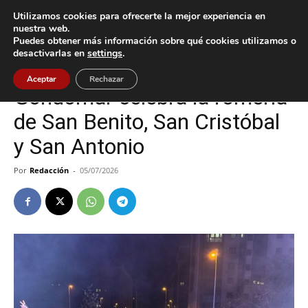
Utilizamos cookies para ofrecerte la mejor experiencia en
nuestra web.
Puedes obtener más información sobre qué cookies utilizamos o
Inicio
Cultura / Ocio
desactivarlas en
settings
.
Cultura / Ocio
Gondomar
Aceptar
Rechazar
Gondomar celebra la romería
de San Benito, San Cristóbal
y San Antonio
Por
Redacción
-
05/07/2026