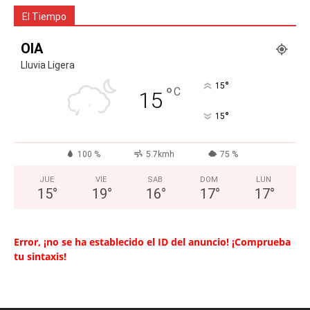
El Tiempo
OIA
Lluvia Ligera
°
15
°
C
15
°
15
100 %
5.7kmh
75 %
JUE
VIE
SAB
DOM
LUN
15
°
19
°
16
°
17
°
17
°
Error, ¡no se ha establecido el ID del anuncio! ¡Comprueba
tu sintaxis!