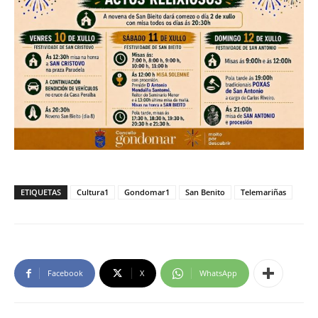
ETIQUETAS
Cultura1
Gondomar1
San Benito
Telemariñas
Facebook
X
WhatsApp