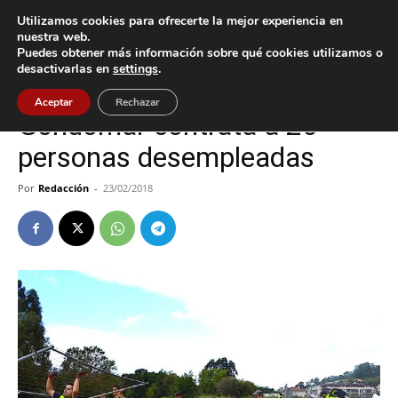
Utilizamos cookies para ofrecerte la mejor experiencia en
nuestra web.
Puedes obtener más información sobre qué cookies utilizamos o
Inicio
Gondomar
desactivarlas en
settings
.
Gondomar
Política
Aceptar
Rechazar
Gondomar contrata a 20
personas desempleadas
Por
Redacción
-
23/02/2018