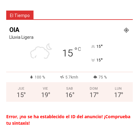
El Tiempo
OIA
Lluvia Ligera
°
15
°
C
15
°
15
100 %
5.7kmh
75 %
JUE
VIE
SAB
DOM
LUN
15
°
19
°
16
°
17
°
17
°
Error, ¡no se ha establecido el ID del anuncio! ¡Comprueba
tu sintaxis!