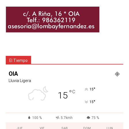
El Tiempo
OIA
Lluvia Ligera
°
15
°
C
15
°
15
100 %
5.7kmh
75 %
JUE
VIE
SAB
DOM
LUN