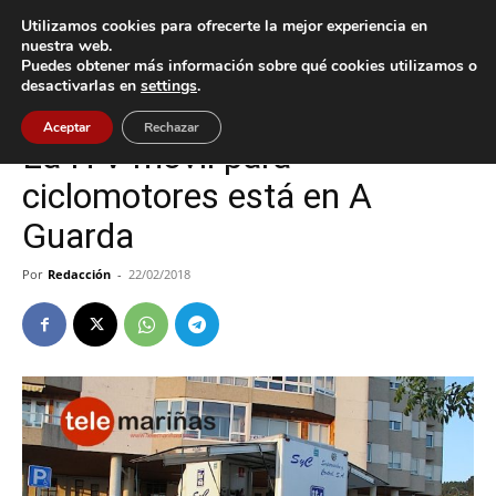
Utilizamos cookies para ofrecerte la mejor experiencia en
nuestra web.
Puedes obtener más información sobre qué cookies utilizamos o
Inicio
A Guarda
desactivarlas en
settings
.
A Guarda
Aceptar
Rechazar
La ITV móvil para
ciclomotores está en A
Guarda
Por
Redacción
-
22/02/2018