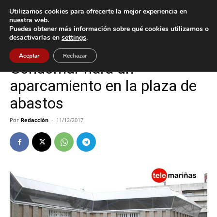
Utilizamos cookies para ofrecerte la mejor experiencia en
nuestra web.
Puedes obtener más información sobre qué cookies utilizamos o
Inicio
Gondomar
desactivarlas en
settings
.
Gondomar
Política
Aceptar
Rechazar
Gondomar hará un
aparcamiento en la plaza de
abastos
Por
Redacción
-
11/12/2017