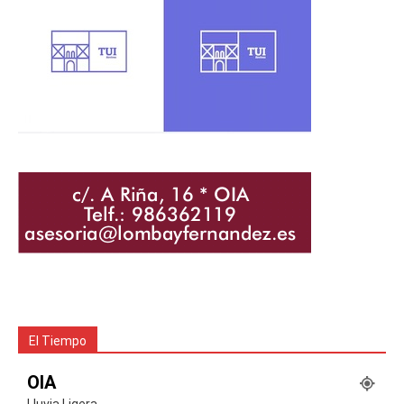
El Tiempo
OIA
Lluvia Ligera