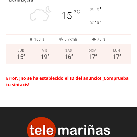
°
15
°
C
15
°
15
100 %
5.7kmh
75 %
JUE
VIE
SAB
DOM
LUN
15
°
19
°
16
°
17
°
17
°
Error, ¡no se ha establecido el ID del anuncio! ¡Comprueba
tu sintaxis!