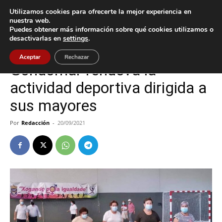
Utilizamos cookies para ofrecerte la mejor experiencia en
nuestra web.
Puedes obtener más información sobre qué cookies utilizamos o
Inicio
Deportes
desactivarlas en
settings
.
Deportes
Gondomar
Aceptar
Rechazar
Gondomar renueva la
actividad deportiva dirigida a
sus mayores
Por
Redacción
-
20/09/2021