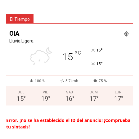
El Tiempo
OIA
Lluvia Ligera
°
15
°
C
15
°
15
100 %
5.7kmh
75 %
JUE
VIE
SAB
DOM
LUN
15
°
19
°
16
°
17
°
17
°
Error, ¡no se ha establecido el ID del anuncio! ¡Comprueba
tu sintaxis!