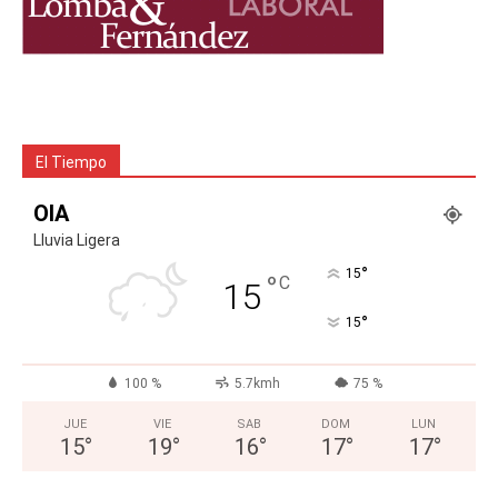
El Tiempo
OIA
Lluvia Ligera
°
15
°
C
15
°
15
100 %
5.7kmh
75 %
JUE
VIE
SAB
DOM
LUN
15
°
19
°
16
°
17
°
17
°