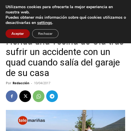
Utilizamos cookies para ofrecerte la mejor experiencia en
nuestra web.
Puedes obtener más información sobre qué cookies utilizamos o
Inicio
Oia
desactivarlas en
settings
.
Oia
Sucesos
Aceptar
Rechazar
Herida una vecina de Oia tras
sufrir un accidente con un
quad cuando salía del garaje
de su casa
Por
Redacción
-
10/04/2017