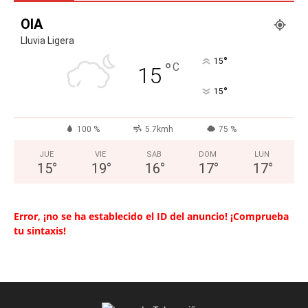
OIA
Lluvia Ligera
°
15
°
C
15
°
15
100 %
5.7kmh
75 %
JUE
VIE
SAB
DOM
LUN
15
°
19
°
16
°
17
°
17
°
Error, ¡no se ha establecido el ID del anuncio! ¡Comprueba
tu sintaxis!