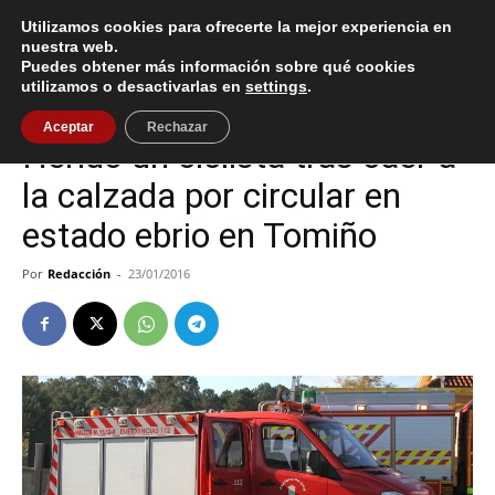
Utilizamos cookies para ofrecerte la mejor experiencia en
nuestra web.
Puedes obtener más información sobre qué cookies
Inicio
Sucesos
utilizamos o desactivarlas en
settings
.
Sucesos
Tomiño
Aceptar
Rechazar
Herido un ciclista tras caer a
la calzada por circular en
estado ebrio en Tomiño
Por
Redacción
-
23/01/2016