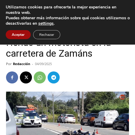
Utilizamos cookies para ofrecerte la mejor experiencia en
nuestra web.
Puedes obtener más información sobre qué cookies utilizamos o
Inicio
O Porriño
desactivarlas en
settings
.
O Porriño
Sucesos
Vigo
Aceptar
Rechazar
Herido un motorista en la
carretera de Zamáns
Por
Redacción
-
04/09/2025