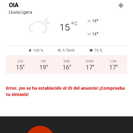
OIA
Lluvia Ligera
°
15
°
C
15
°
15
100 %
5.7kmh
75 %
JUE
VIE
SAB
DOM
LUN
15
°
19
°
16
°
17
°
17
°
Error, ¡no se ha establecido el ID del anuncio! ¡Comprueba
tu sintaxis!