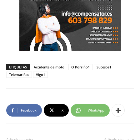
ETIQUETAS
Accidente de moto
O Porriño1
Sucesos1
Telemariñas
Vigo1
Facebook
X
WhatsApp
Artículo anterior
Artículo siguiente