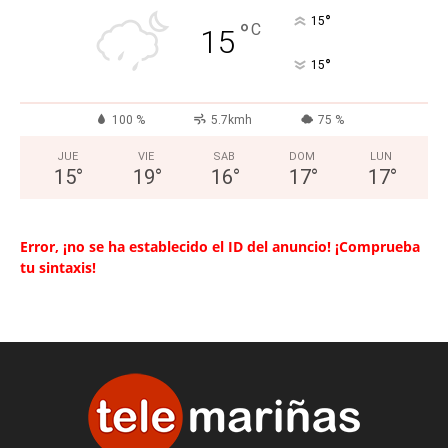
°
15
°
C
15
°
15
100 %
5.7kmh
75 %
JUE
VIE
SAB
DOM
LUN
15
°
19
°
16
°
17
°
17
°
Error, ¡no se ha establecido el ID del anuncio! ¡Comprueba
tu sintaxis!