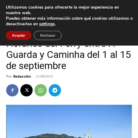
Utilizamos cookies para ofrecerte la mejor experiencia en
nuestra web.
Puedes obtener más información sobre qué cookies utilizamos o
Inicio
A Guarda
desactivarlas en
settings
.
A Guarda
Aceptar
Rechazar
Horarios del Ferry entre A
Guarda y Caminha del 1 al 15
de septiembre
Por
Redacción
-
31/08/2015