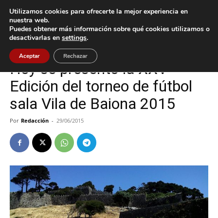
Utilizamos cookies para ofrecerte la mejor experiencia en
nuestra web.
Puedes obtener más información sobre qué cookies utilizamos o
Inicio
Baiona
desactivarlas en
settings
.
Baiona
Aceptar
Rechazar
Hoy se presentó la XXV
Edición del torneo de fútbol
sala Vila de Baiona 2015
Por
Redacción
-
29/06/2015