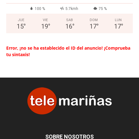
100 %
5.7kmh
75 %
JUE
VIE
SAB
DOM
LUN
15
°
19
°
16
°
17
°
17
°
Error, ¡no se ha establecido el ID del anuncio! ¡Comprueba
tu sintaxis!
SOBRE NOSOTROS