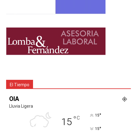
El Tiempo
OIA
Lluvia Ligera
°
15
°
C
15
°
15