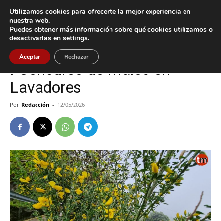
Utilizamos cookies para ofrecerte la mejor experiencia en
nuestra web.
Puedes obtener más información sobre qué cookies utilizamos o
Inicio
Cultura / Ocio
desactivarlas en
settings
.
Cultura / Ocio
Vigo
Aceptar
Rechazar
I Concurso de Maios en
Lavadores
Por
Redacción
-
12/05/2026