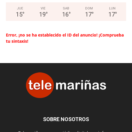
JUE
VIE
SAB
DOM
LUN
15
°
19
°
16
°
17
°
17
°
Error, ¡no se ha establecido el ID del anuncio! ¡Comprueba
tu sintaxis!
SOBRE NOSOTROS