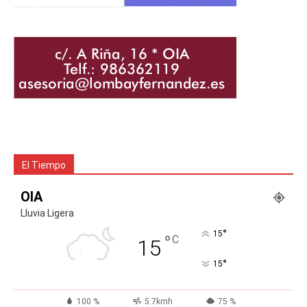
El Tiempo
OIA
Lluvia Ligera
°
15
°
C
15
°
15
100 %
5.7kmh
75 %