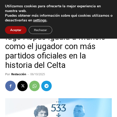
Utilizamos cookies para ofrecerte la mejor experiencia en
nuestra web.
Puedes obtener más información sobre qué cookies utilizamos o
Inicio
Celta
desactivarlas en
settings
.
Celta
Vigo
Aceptar
Rechazar
Iago Aspas iguala a Manolo
como el jugador con más
partidos oficiales en la
historia del Celta
Por
Redacción
-
06/10/2025