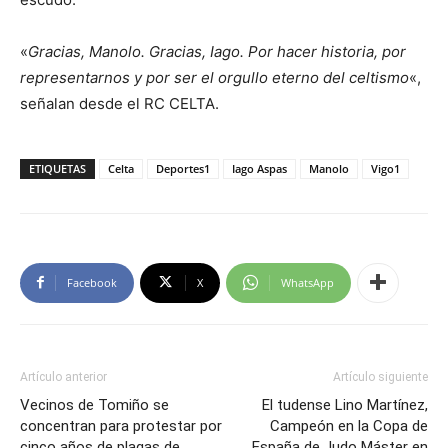
«
Gracias, Manolo. Gracias, Iago. Por hacer historia, por
representarnos y por ser el orgullo eterno del celtismo
«,
señalan desde el RC CELTA.
ETIQUETAS
Celta
Deportes1
Iago Aspas
Manolo
Vigo1
Facebook
X
WhatsApp
Artículo anterior
Artículo siguiente
Vecinos de Tomiño se
El tudense Lino Martínez,
concentran para protestar por
Campeón en la Copa de
cinco años de plagas de
España de Judo Máster en