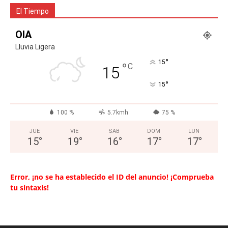
El Tiempo
OIA
Lluvia Ligera
°
15
°
C
15
°
15
100 %
5.7kmh
75 %
JUE
VIE
SAB
DOM
LUN
15
°
19
°
16
°
17
°
17
°
Error, ¡no se ha establecido el ID del anuncio! ¡Comprueba
tu sintaxis!