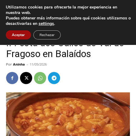
Utilizamos cookies para ofrecerte la mejor experiencia en
nuestra web.
Puedes obtener más información sobre qué cookies utilizamos o
Inicio
Cultura / Ocio
desactivarlas en
settings
.
Cultura / Ocio
Vigo
Aceptar
Rechazar
II Festa dos Callos de Val do
Fragoso en Balaídos
Por
Aninha
-
11/05/2026