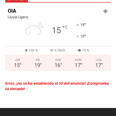
OIA
Lluvia Ligera
°
15
°
C
15
°
15
100 %
5.7kmh
75 %
JUE
VIE
SAB
DOM
LUN
15
°
19
°
16
°
17
°
17
°
Error, ¡no se ha establecido el ID del anuncio! ¡Comprueba
tu sintaxis!