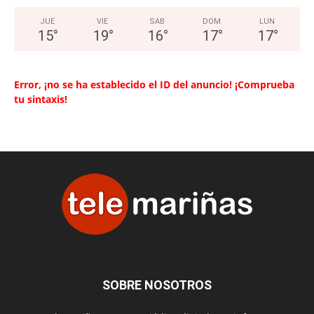
JUE
VIE
SAB
DOM
LUN
15
°
19
°
16
°
17
°
17
°
Error, ¡no se ha establecido el ID del anuncio! ¡Comprueba
tu sintaxis!
SOBRE NOSOTROS