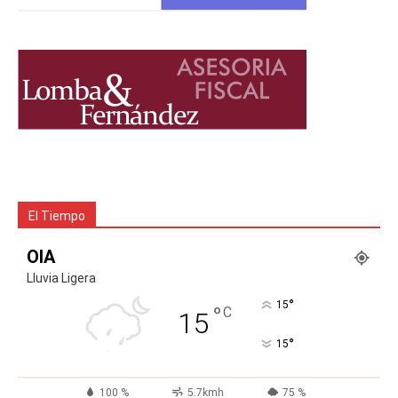
El Tiempo
OIA
Lluvia Ligera
°
15
°
C
15
°
15
100 %
5.7kmh
75 %