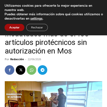
Utilizamos cookies para ofrecerte la mejor experiencia en
nuestra web.
Puedes obtener más información sobre qué cookies utilizamos o
Inicio
Mos
desactivarlas en
settings
.
Mos
Sucesos
Aceptar
Rechazar
Incautados más de 5.400
artículos pirotécnicos sin
autorización en Mos
Por
Redacción
-
22/06/2026