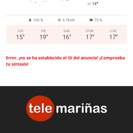
°
15
100 %
5.7kmh
75 %
JUE
VIE
SAB
DOM
LUN
15
°
19
°
16
°
17
°
17
°
Error, ¡no se ha establecido el ID del anuncio! ¡Comprueba
tu sintaxis!