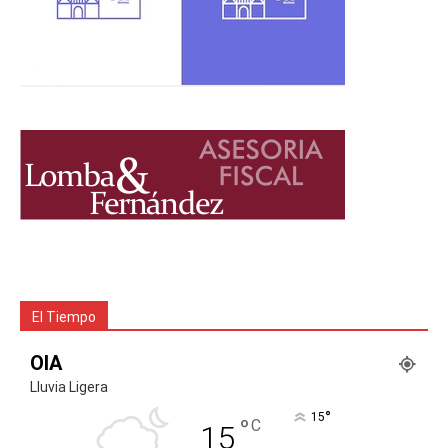
El Tiempo
OIA
Lluvia Ligera
°
15
°
C
15