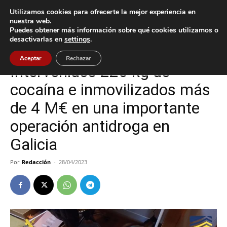
Utilizamos cookies para ofrecerte la mejor experiencia en
nuestra web.
Puedes obtener más información sobre qué cookies utilizamos o
Inicio
O Porriño
desactivarlas en
settings
.
O Porriño
Tui
Aceptar
Rechazar
Intervenidos 220 kg de
cocaína e inmovilizados más
de 4 M€ en una importante
operación antidroga en
Galicia
Por
Redacción
-
28/04/2023