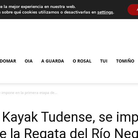
e la mejor experiencia en nuestra web.
 sobre qué cookies utilizamos o desactivarlas en
settings
.
DOMAR
OIA
A GUARDA
O ROSAL
TUI
TOMIÑO
e impone en la primera etapa de...
l Kayak Tudense, se imp
e la Regata del Río Ne