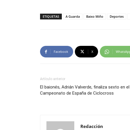
ETIQUETAS
A Guarda
Baixo Miño
Deportes
Facebook
X
WhatsAp
Artículo anterior
El baionés, Adrián Valverde, finaliza sexto en el
Campeonato de España de Ciclocross
Redacción