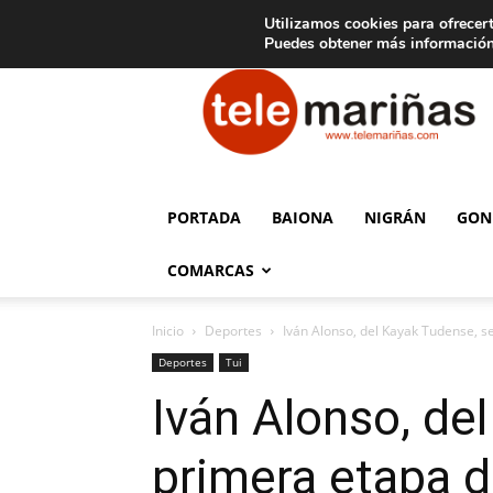
C
15
Aviso legal
Tarifas de publicidad
Oia
Utilizamos cookies para ofrecert
Puedes obtener más información
Telemariñas
PORTADA
BAIONA
NIGRÁN
GON
COMARCAS
Inicio
Deportes
Iván Alonso, del Kayak Tudense, s
Deportes
Tui
Iván Alonso, de
primera etapa d