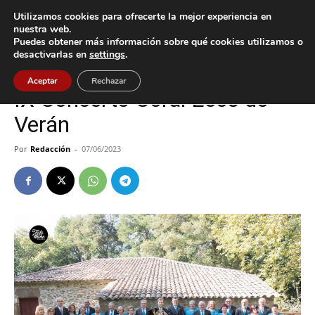
Utilizamos cookies para ofrecerte la mejor experiencia en
nuestra web.
Puedes obtener más información sobre qué cookies utilizamos o
Inicio
Cultura / Ocio
desactivarlas en
settings
.
Cultura / Ocio
O Rosal
Aceptar
Rechazar
IX Concerto Coral Ecos do
Verán
Por
Redacción
-
07/06/2023