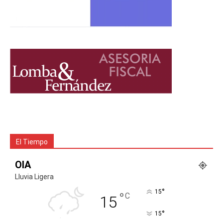
El Tiempo
OIA
Lluvia Ligera
°
15
°
C
15
°
15