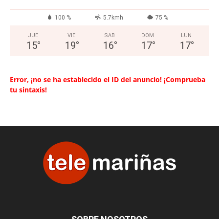
100 %
5.7kmh
75 %
JUE
VIE
SAB
DOM
LUN
15
°
19
°
16
°
17
°
17
°
Error, ¡no se ha establecido el ID del anuncio! ¡Comprueba
tu sintaxis!