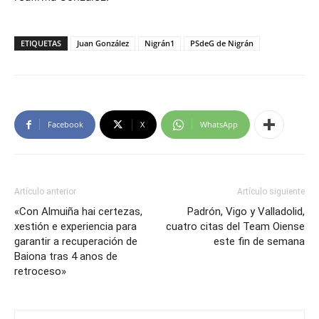
ETIQUETAS
Juan González
Nigrán1
PSdeG de Nigrán
Facebook
X
WhatsApp
Artículo anterior
Artículo siguiente
«Con Almuiña hai certezas,
Padrón, Vigo y Valladolid,
xestión e experiencia para
cuatro citas del Team Oiense
garantir a recuperación de
este fin de semana
Baiona tras 4 anos de
retroceso»