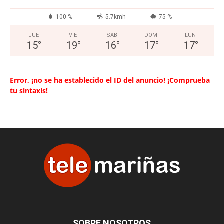
100 %
5.7kmh
75 %
JUE
VIE
SAB
DOM
LUN
15
°
19
°
16
°
17
°
17
°
Error, ¡no se ha establecido el ID del anuncio! ¡Comprueba
tu sintaxis!
SOBRE NOSOTROS