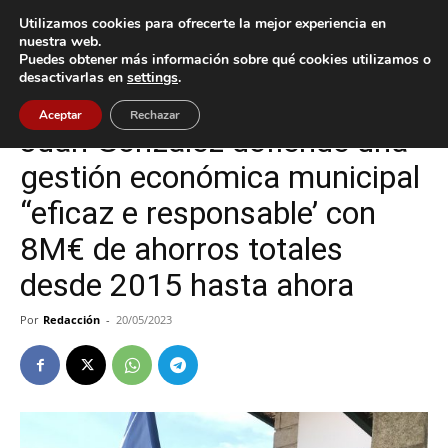
Utilizamos cookies para ofrecerte la mejor experiencia en
nuestra web.
Puedes obtener más información sobre qué cookies utilizamos o
Inicio
Nigrán
desactivarlas en
settings
.
Nigrán
Política
Aceptar
Rechazar
Juan González defiende una
gestión económica municipal
“eficaz e responsable’ con
8M€ de ahorros totales
desde 2015 hasta ahora
Por
Redacción
-
20/05/2023