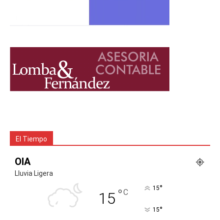
El Tiempo
OIA
Lluvia Ligera
°
15
°
C
15
°
15