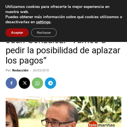
Utilizamos cookies para ofrecerte la mejor experiencia en
nuestra web.
Puedes obtener más información sobre qué cookies utilizamos o
Inicio
Nigrán
desactivarlas en
settings
.
Nigrán
Política
Aceptar
Rechazar
Juan González: “Vamos a
pedir la posibilidad de aplazar
los pagos”
Por
Redacción
-
26/03/2018