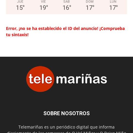
JUE
VIE
SAB
DOM
LUN
15
°
19
°
16
°
17
°
17
°
Error, ¡no se ha establecido el ID del anuncio! ¡Comprueba
tu sintaxis!
SOBRE NOSOTROS
Telemariñas es un periódico digital que informa