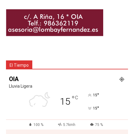
El Tiempo
OIA
Lluvia Ligera
°
15
°
C
15
°
15
100 %
5.7kmh
75 %