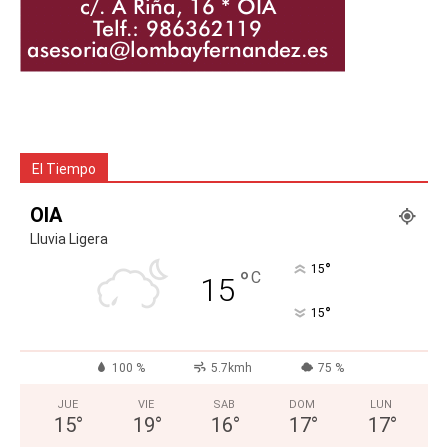
El Tiempo
OIA
Lluvia Ligera
°
15
°
C
15
°
15
100 %
5.7kmh
75 %
JUE
VIE
SAB
DOM
LUN
15
°
19
°
16
°
17
°
17
°