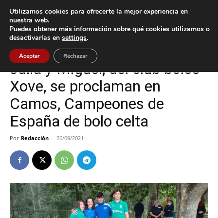
Utilizamos cookies para ofrecerte la mejor experiencia en
nuestra web.
Puedes obtener más información sobre qué cookies utilizamos o
Inicio
Deportes
desactivarlas en
settings
.
Deportes
Nigrán
Aceptar
Rechazar
Julia y Miguel, del club bolos
Xove, se proclaman en
Camos, Campeones de
España de bolo celta
Por
Redacción
-
26/09/2021