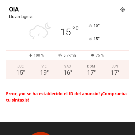
OIA
Lluvia Ligera
°
15
°
C
15
°
15
100 %
5.7kmh
75 %
JUE
VIE
SAB
DOM
LUN
15
°
19
°
16
°
17
°
17
°
Error, ¡no se ha establecido el ID del anuncio! ¡Comprueba
tu sintaxis!