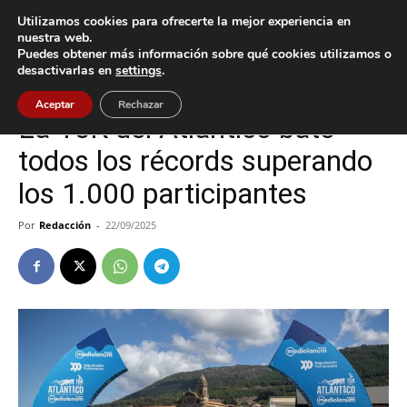
Utilizamos cookies para ofrecerte la mejor experiencia en
nuestra web.
Puedes obtener más información sobre qué cookies utilizamos o
Inicio
A Guarda
desactivarlas en
settings
.
A Guarda
Deportes
O Rosal
Oia
Aceptar
Rechazar
La 15K del Atlántico bate
todos los récords superando
los 1.000 participantes
Por
Redacción
-
22/09/2025