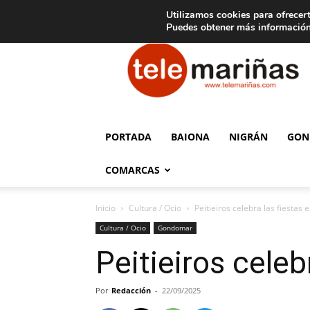
C
15
Aviso legal
Tarifas de publicidad
Oia
Utilizamos cookies para ofrecert
Puedes obtener más información
Telemariñas
PORTADA
BAIONA
NIGRÁN
GON
COMARCAS
Inicio
Cultura / Ocio
Peitieiros celebra las fiestas
Cultura / Ocio
Gondomar
Peitieiros celeb
Por
Redacción
-
22/09/2025