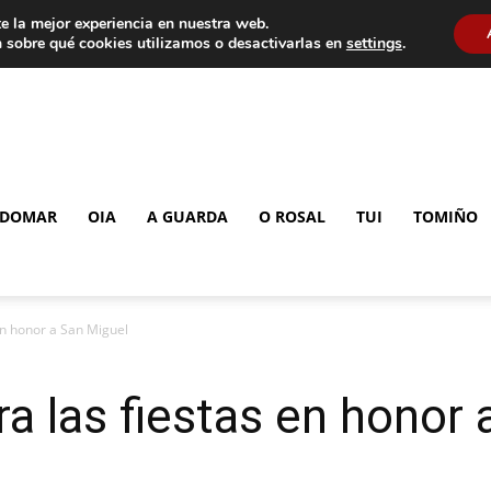
e la mejor experiencia en nuestra web.
 sobre qué cookies utilizamos o desactivarlas en
settings
.
DOMAR
OIA
A GUARDA
O ROSAL
TUI
TOMIÑO
 en honor a San Miguel
ra las fiestas en honor