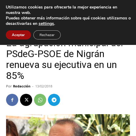
Utilizamos cookies para ofrecerte la mejor experiencia en
nuestra web.
Puedes obtener más información sobre qué cookies utilizamos o
Inicio
Nigrán
desactivarlas en
settings
.
Nigrán
Política
Aceptar
Rechazar
La agrupación municipal del
PSdeG-PSOE de Nigrán
renueva su ejecutiva en un
85%
Por
Redacción
-
13/02/2018