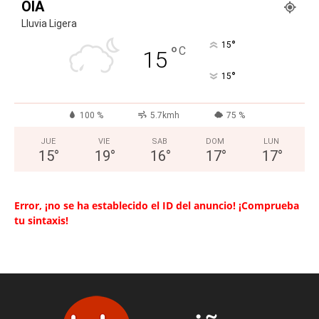
OIA
Lluvia Ligera
°
15
°
C
15
°
15
100 %
5.7kmh
75 %
JUE
VIE
SAB
DOM
LUN
15
°
19
°
16
°
17
°
17
°
Error, ¡no se ha establecido el ID del anuncio! ¡Comprueba
tu sintaxis!