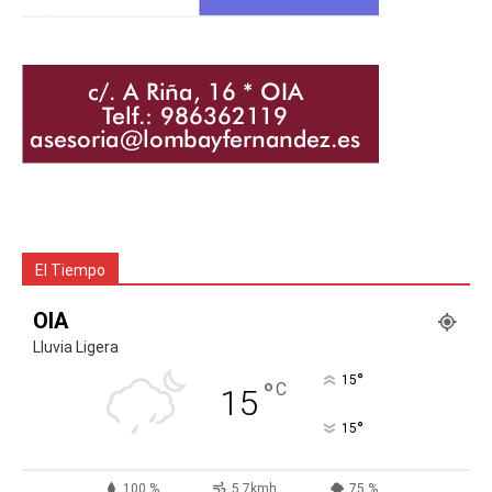
El Tiempo
OIA
Lluvia Ligera
°
15
°
C
15
°
15
100 %
5.7kmh
75 %