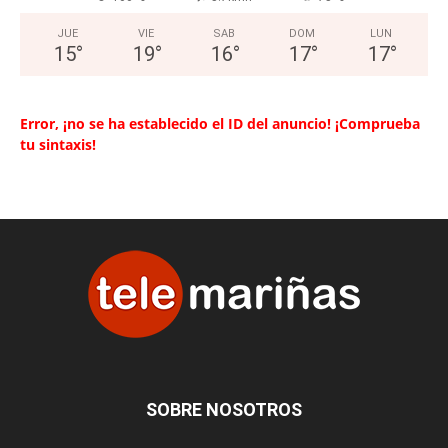
JUE
VIE
SAB
DOM
LUN
15
°
19
°
16
°
17
°
17
°
Error, ¡no se ha establecido el ID del anuncio! ¡Comprueba
tu sintaxis!
SOBRE NOSOTROS