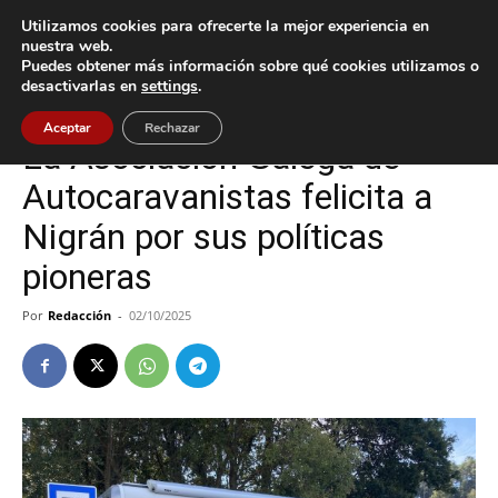
Utilizamos cookies para ofrecerte la mejor experiencia en
nuestra web.
Puedes obtener más información sobre qué cookies utilizamos o
Inicio
Nigrán
desactivarlas en
settings
.
Nigrán
Aceptar
Rechazar
La Asociación Galega de
Autocaravanistas felicita a
Nigrán por sus políticas
pioneras
Por
Redacción
-
02/10/2025