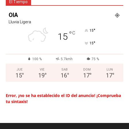
El Tiempo
OIA
Lluvia Ligera
°
15
°
C
15
°
15
100 %
5.7kmh
75 %
JUE
VIE
SAB
DOM
LUN
15
°
19
°
16
°
17
°
17
°
Error, ¡no se ha establecido el ID del anuncio! ¡Comprueba
tu sintaxis!