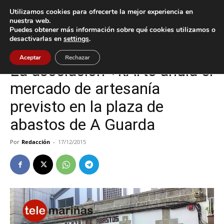
Utilizamos cookies para ofrecerte la mejor experiencia en
nuestra web.
Puedes obtener más información sobre qué cookies utilizamos o
Inicio
A Guarda
desactivarlas en
settings
.
A Guarda
Aceptar
Rechazar
La asociación +kArte anula el
mercado de artesanía
previsto en la plaza de
abastos de A Guarda
Por
Redacción
-
17/12/2015