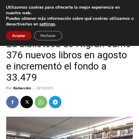
Utilizamos cookies para ofrecerte la mejor experiencia en
nuestra web.
Puedes obtener más información sobre qué cookies utilizamos o
Inicio
Nigrán
desactivarlas en
settings
.
Nigrán
Aceptar
Rechazar
La biblioteca de Nigrán sumó
376 nuevos libros en agosto
e incrementó el fondo a
33.479
Por
Redacción
-
28/10/2015