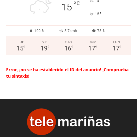
°
15
°
C
15
°
15
100 %
5.7kmh
75 %
JUE
VIE
SAB
DOM
LUN
15
°
19
°
16
°
17
°
17
°
Error, ¡no se ha establecido el ID del anuncio! ¡Comprueba
tu sintaxis!