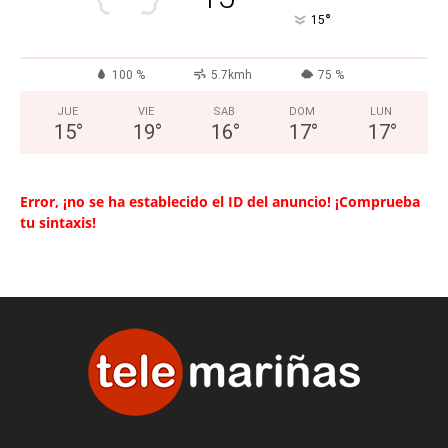
°
15
100 %
5.7kmh
75 %
JUE
VIE
SAB
DOM
LUN
15
°
19
°
16
°
17
°
17
°
Error, ¡no se ha establecido el ID del anuncio! ¡Comprueba
tu sintaxis!