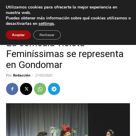
Utilizamos cookies para ofrecerte la mejor experiencia en
nuestra web.
Puedes obtener más información sobre qué cookies utilizamos o
Inicio
Cultura / Ocio
desactivarlas en
settings
.
Cultura / Ocio
Gondomar
Aceptar
Rechazar
La comedia violeta
Feminíssimas se representa
en Gondomar
Por
Redacción
-
21/03/2025