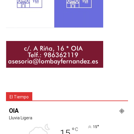
El Tiempo
OIA
Lluvia Ligera
°
15
°
C
15