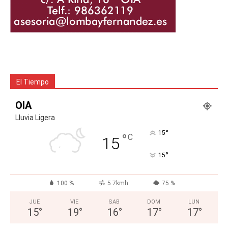
El Tiempo
OIA
Lluvia Ligera
°
15
°
C
15
°
15
100 %
5.7kmh
75 %
JUE
VIE
SAB
DOM
LUN
15
°
19
°
16
°
17
°
17
°