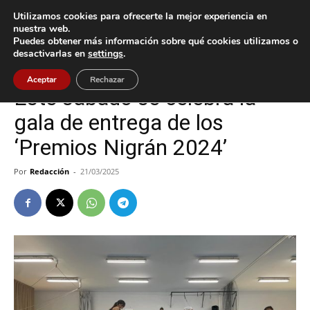
Utilizamos cookies para ofrecerte la mejor experiencia en
nuestra web.
Puedes obtener más información sobre qué cookies utilizamos o
Inicio
Cultura / Ocio
desactivarlas en
settings
.
Cultura / Ocio
Nigrán
Aceptar
Rechazar
Este sábado se celebra la
gala de entrega de los
‘Premios Nigrán 2024’
Por
Redacción
-
21/03/2025