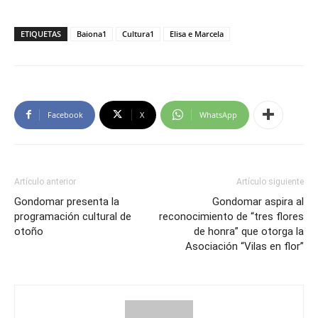
ETIQUETAS
Baiona1
Cultura1
Elisa e Marcela
Facebook
X
WhatsApp
Artículo anterior
Artículo siguiente
Gondomar presenta la
Gondomar aspira al
programación cultural de
reconocimiento de “tres flores
otoño
de honra” que otorga la
Asociación “Vilas en flor”