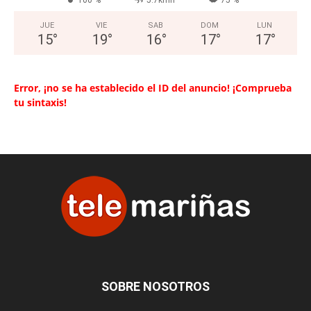
JUE
VIE
SAB
DOM
LUN
15
°
19
°
16
°
17
°
17
°
Error, ¡no se ha establecido el ID del anuncio! ¡Comprueba
tu sintaxis!
SOBRE NOSOTROS