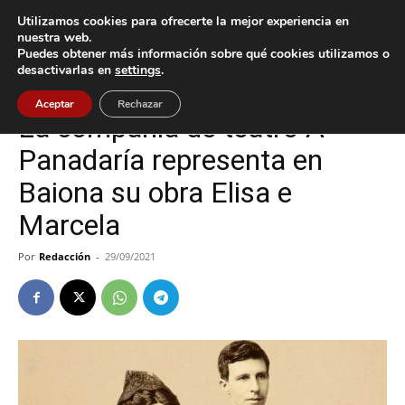
Utilizamos cookies para ofrecerte la mejor experiencia en
nuestra web.
Puedes obtener más información sobre qué cookies utilizamos o
Inicio
Baiona
desactivarlas en
settings
.
Baiona
Cultura / Ocio
Aceptar
Rechazar
La compañía de teatro A
Panadaría representa en
Baiona su obra Elisa e
Marcela
Por
Redacción
-
29/09/2021