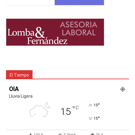
El Tiempo
OIA
Lluvia Ligera
°
15
°
C
15
°
15
100 %
5.7kmh
75 %