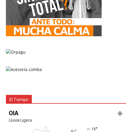
El Tiempo
OIA
Lluvia Ligera
°
15
C