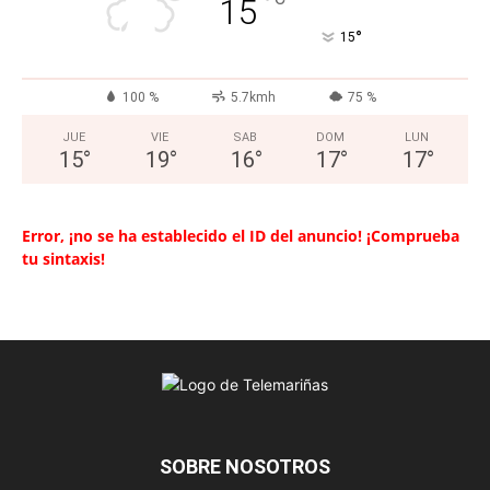
°
15
°
15
100 %
5.7kmh
75 %
JUE
VIE
SAB
DOM
LUN
15
°
19
°
16
°
17
°
17
°
Error, ¡no se ha establecido el ID del anuncio! ¡Comprueba
tu sintaxis!
SOBRE NOSOTROS