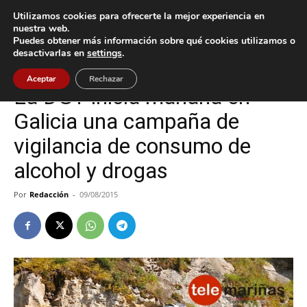
Utilizamos cookies para ofrecerte la mejor experiencia en
nuestra web.
Puedes obtener más información sobre qué cookies utilizamos o
Inicio
Oia
desactivarlas en
settings
.
Oia
Aceptar
Rechazar
La DGT inicia mañana en
Galicia una campaña de
vigilancia de consumo de
alcohol y drogas
Por
Redacción
-
09/08/2015