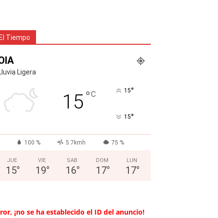
El Tiempo
OIA
Lluvia Ligera
°
15
°
C
15
°
15
100 %
5.7kmh
75 %
JUE
VIE
SAB
DOM
LUN
15
°
19
°
16
°
17
°
17
°
ror, ¡no se ha establecido el ID del anuncio!