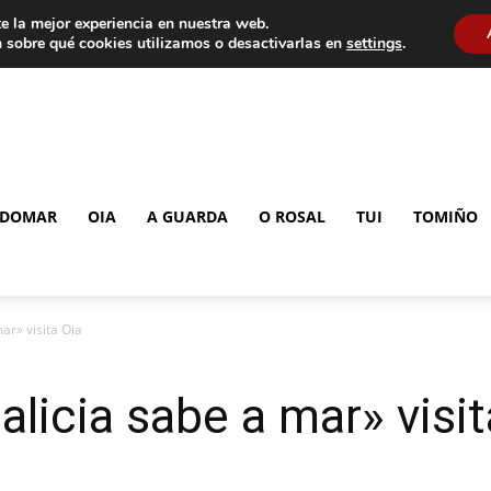
e la mejor experiencia en nuestra web.
 sobre qué cookies utilizamos o desactivarlas en
settings
.
DOMAR
OIA
A GUARDA
O ROSAL
TUI
TOMIÑO
ar» visita Oia
licia sabe a mar» visit