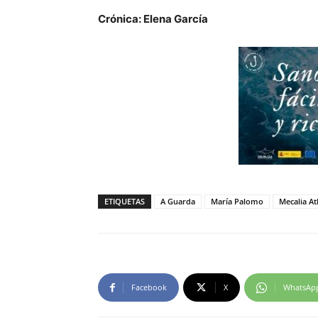
Crónica: Elena García
ETIQUETAS
A Guarda
María Palomo
Mecalia At
Facebook
X
WhatsAp