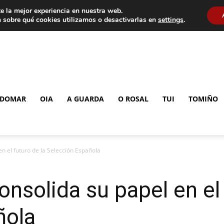
e la mejor experiencia en nuestra web.
 sobre qué cookies utilizamos o desactivarlas en
settings
.
DOMAR
OIA
A GUARDA
O ROSAL
TUI
TOMIÑO
n el futuro de la Selección Española
nsolida su papel en el 
ñola