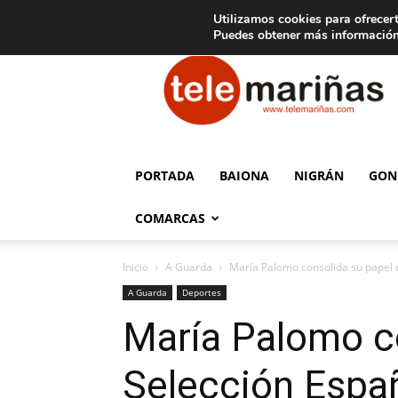
C
15
Aviso legal
Tarifas de publicidad
Oia
Utilizamos cookies para ofrecert
Puedes obtener más información
Telemariñas
PORTADA
BAIONA
NIGRÁN
GON
COMARCAS
Inicio
A Guarda
María Palomo consolida su papel e
A Guarda
Deportes
María Palomo co
Selección Espa