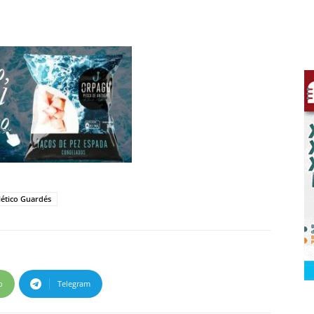
lético Guardés
p
Telegram