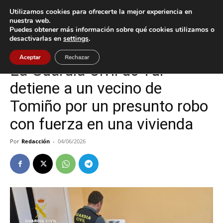
Utilizamos cookies para ofrecerte la mejor experiencia en
nuestra web.
Puedes obtener más información sobre qué cookies utilizamos o
Inicio
Tomiño
desactivarlas en
settings
.
Tomiño
Aceptar
Rechazar
La Guardia Civil de Tui
detiene a un vecino de
Tomiño por un presunto robo
con fuerza en una vivienda
Por
Redacción
-
04/06/2026