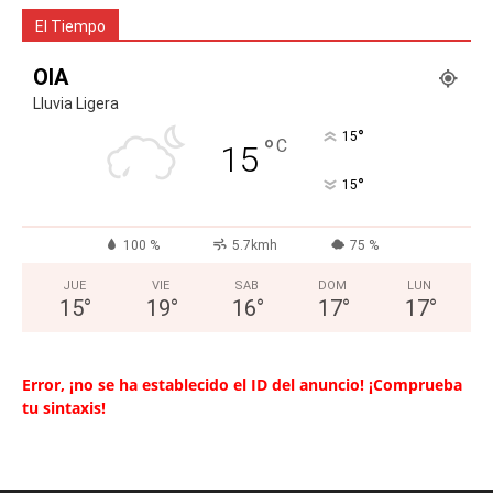
El Tiempo
OIA
Lluvia Ligera
°
15
°
C
15
°
15
100 %
5.7kmh
75 %
JUE
VIE
SAB
DOM
LUN
15
°
19
°
16
°
17
°
17
°
Error, ¡no se ha establecido el ID del anuncio! ¡Comprueba
tu sintaxis!