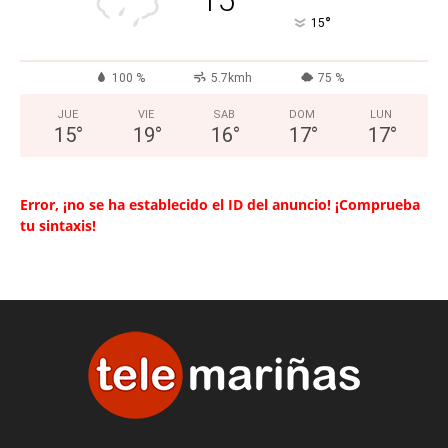
15
°
15
100 %
5.7kmh
75 %
JUE
VIE
SAB
DOM
LUN
15
°
19
°
16
°
17
°
17
°
Error, ¡no se ha establecido el ID del anuncio! ¡Comprueba
tu sintaxis!