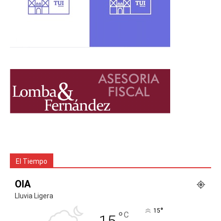
El Tiempo
OIA
Lluvia Ligera
°
15
°
C