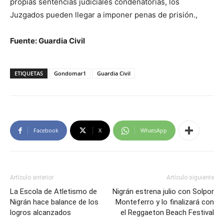
propias sentencias judiciales condenatorias, los
Juzgados pueden llegar a imponer penas de prisión.,
Fuente: Guardia Civil
ETIQUETAS
Gondomar1
Guardia Civil
Facebook
X
WhatsApp
Artículo anterior
Artículo siguiente
La Escola de Atletismo de
Nigrán estrena julio con Solpor
Nigrán hace balance de los
Monteferro y lo finalizará con
logros alcanzados
el Reggaeton Beach Festival