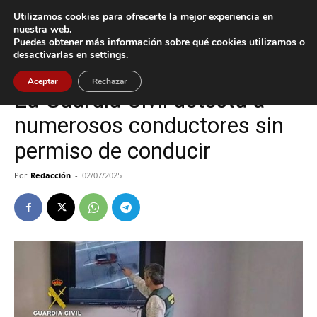
Utilizamos cookies para ofrecerte la mejor experiencia en
nuestra web.
Puedes obtener más información sobre qué cookies utilizamos o
Inicio
Tui
desactivarlas en
settings
.
Tui
Aceptar
Rechazar
La Guardia Civil detecta a
numerosos conductores sin
permiso de conducir
Por
Redacción
-
02/07/2025