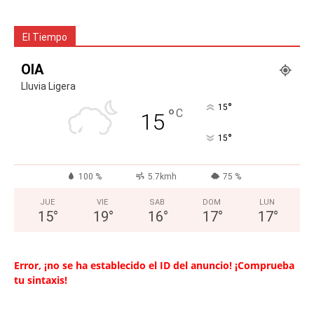
El Tiempo
OIA
Lluvia Ligera
°
15
°
C
15
°
15
100 %
5.7kmh
75 %
JUE
VIE
SAB
DOM
LUN
15
°
19
°
16
°
17
°
17
°
Error, ¡no se ha establecido el ID del anuncio! ¡Comprueba
tu sintaxis!