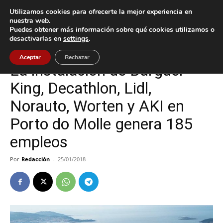
Utilizamos cookies para ofrecerte la mejor experiencia en
nuestra web.
Puedes obtener más información sobre qué cookies utilizamos o
Inicio
Nigrán
desactivarlas en
settings
.
Nigrán
Aceptar
Rechazar
La instalación de Burguer
King, Decathlon, Lidl,
Norauto, Worten y AKI en
Porto do Molle genera 185
empleos
Por
Redacción
-
25/01/2018