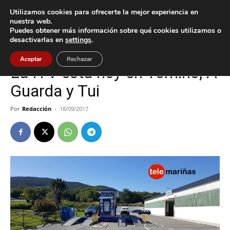
Utilizamos cookies para ofrecerte la mejor experiencia en
nuestra web.
Puedes obtener más información sobre qué cookies utilizamos o
Inicio
A Guarda
desactivarlas en
settings
.
A Guarda
Tomiño
Tui
Aceptar
Rechazar
La ITV está hoy en Tomiño, A
Guarda y Tui
Por
Redacción
-
18/09/2017