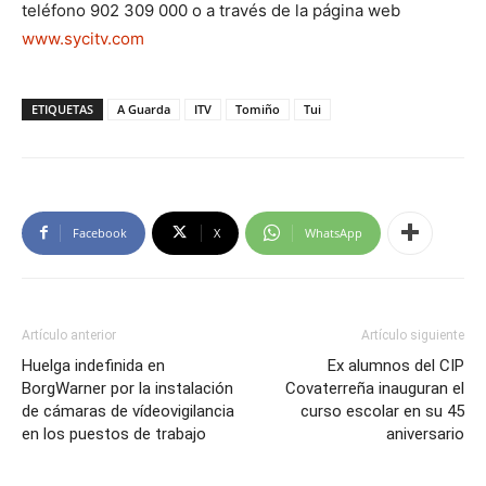
teléfono 902 309 000 o a través de la página web
www.sycitv.com
ETIQUETAS
A Guarda
ITV
Tomiño
Tui
Facebook
X
WhatsApp
Artículo anterior
Artículo siguiente
Huelga indefinida en
Ex alumnos del CIP
BorgWarner por la instalación
Covaterreña inauguran el
de cámaras de vídeovigilancia
curso escolar en su 45
en los puestos de trabajo
aniversario