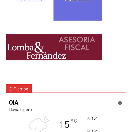
El Tiempo
OIA
Lluvia Ligera
°
15
°
C
15
°
15