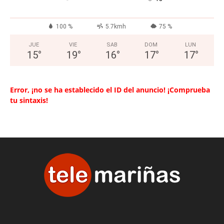
100 %
5.7kmh
75 %
JUE
VIE
SAB
DOM
LUN
15
°
19
°
16
°
17
°
17
°
Error, ¡no se ha establecido el ID del anuncio! ¡Comprueba
tu sintaxis!