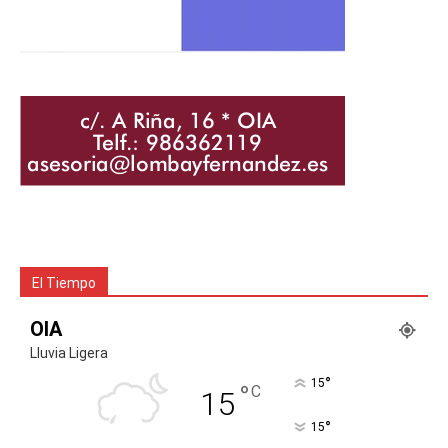
El Tiempo
OIA
Lluvia Ligera
°
15
°
C
15
°
15