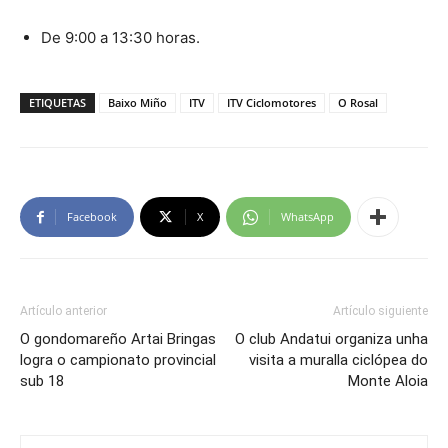
De 9:00 a 13:30 horas.
ETIQUETAS
Baixo Miño
ITV
ITV Ciclomotores
O Rosal
Facebook
X
WhatsApp
Artículo anterior
Artículo siguiente
O gondomareño Artai Bringas
O club Andatui organiza unha
logra o campionato provincial
visita a muralla ciclópea do
sub 18
Monte Aloia