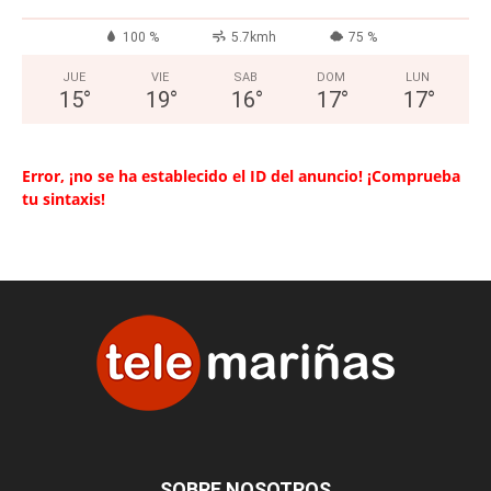
100 %
5.7kmh
75 %
JUE
VIE
SAB
DOM
LUN
15
°
19
°
16
°
17
°
17
°
Error, ¡no se ha establecido el ID del anuncio! ¡Comprueba
tu sintaxis!
SOBRE NOSOTROS