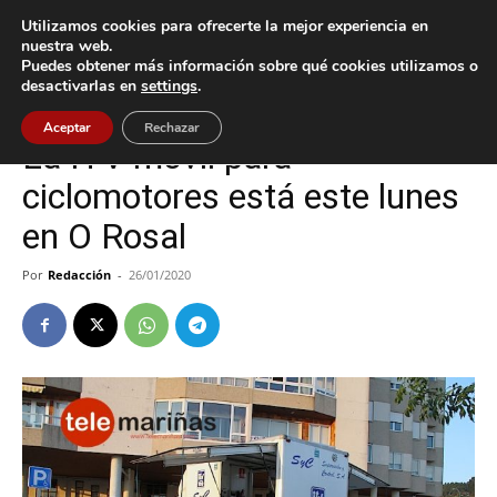
Utilizamos cookies para ofrecerte la mejor experiencia en
nuestra web.
Puedes obtener más información sobre qué cookies utilizamos o
Inicio
O Rosal
desactivarlas en
settings
.
O Rosal
Aceptar
Rechazar
La ITV móvil para
ciclomotores está este lunes
en O Rosal
Por
Redacción
-
26/01/2020