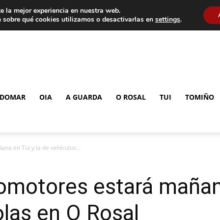
e la mejor experiencia en nuestra web.
 sobre qué cookies utilizamos o desactivarlas en
settings
.
DOMAR
OIA
A GUARDA
O ROSAL
TUI
TOMIÑO
na en Tui y la de vehículos...
lomotores estará mañana
olas en O Rosal