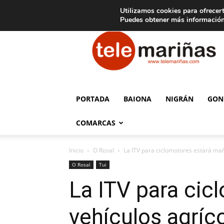
C
15
Aviso legal
Tarifas de publicidad
Oia
Utilizamos cookies para ofrecert
Puedes obtener más información
Telemariñas
PORTADA
BAIONA
NIGRÁN
GON
COMARCAS
Inicio
O Rosal
La ITV para ciclomotores estará maña
O Rosal
Tui
La ITV para cic
vehículos agríc