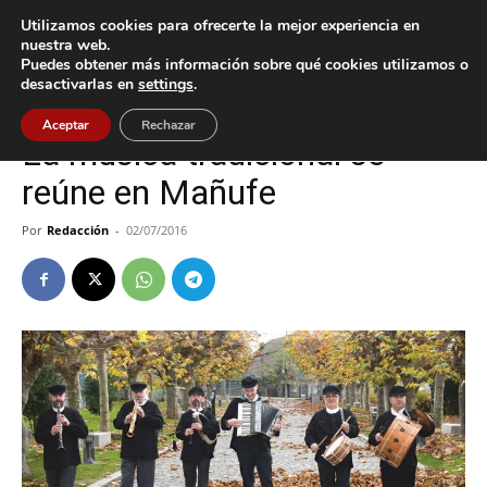
Utilizamos cookies para ofrecerte la mejor experiencia en
nuestra web.
Puedes obtener más información sobre qué cookies utilizamos o
Inicio
Cultura / Ocio
desactivarlas en
settings
.
Cultura / Ocio
Gondomar
Aceptar
Rechazar
La música tradicional se
reúne en Mañufe
Por
Redacción
-
02/07/2016