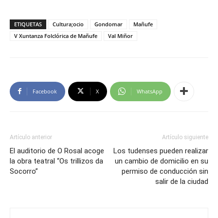
ETIQUETAS
Cultura;ocio
Gondomar
Mañufe
V Xuntanza Folclórica de Mañufe
Val Miñor
Facebook
X
WhatsApp
Artículo anterior
Artículo siguiente
El auditorio de O Rosal acoge
Los tudenses pueden realizar
la obra teatral “Os trillizos da
un cambio de domicilio en su
Socorro”
permiso de conducción sin
salir de la ciudad