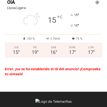
OIA
Lluvia Ligera
°
15
°
C
15
°
15
100 %
5.7kmh
75 %
JUE
VIE
SAB
DOM
LUN
15
°
19
°
16
°
17
°
17
°
Error, ¡no se ha establecido el ID del anuncio! ¡Comprueba
tu sintaxis!