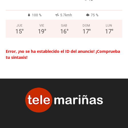
100 %
5.7kmh
75 %
JUE
VIE
SAB
DOM
LUN
15
°
19
°
16
°
17
°
17
°
Error, ¡no se ha establecido el ID del anuncio! ¡Comprueba
tu sintaxis!