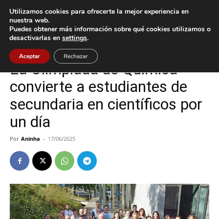
Utilizamos cookies para ofrecerte la mejor experiencia en
nuestra web.
Puedes obtener más información sobre qué cookies utilizamos o
Inicio
Cultura / Ocio
desactivarlas en
settings
.
Cultura / Ocio
Vigo
Aceptar
Rechazar
La Olimpiada de Química
convierte a estudiantes de
secundaria en científicos por
un día
Por
Aninha
-
17/06/2025