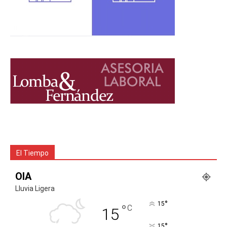
El Tiempo
OIA
Lluvia Ligera
°
15
°
C
15
°
15