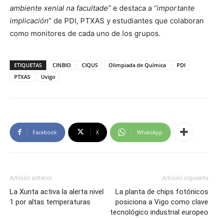
ambiente xenial na facultade”
e destaca a
“importante
implicación
” de PDI, PTXAS y estudiantes que colaboran
como monitores de cada uno de los grupos.
ETIQUETAS
CINBIO
CIQUS
Olimpiada de Química
PDI
PTXAS
Uvigo
Facebook
X
WhatsApp
Artículo anterior
Artículo siguiente
La Xunta activa la alerta nivel
La planta de chips fotónicos
1 por altas temperaturas
posiciona a Vigo como clave
tecnológico industrial europeo