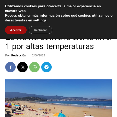
Utilizamos cookies para ofrecerte la mejor experiencia en
nuestra web.
Puedes obtener más información sobre qué cookies utilizamos o
Inicio
Oia
desactivarlas en
settings
.
Oia
Aceptar
Rechazar
La Xunta activa la alerta nivel
1 por altas temperaturas
Por
Redacción
-
17/06/2025