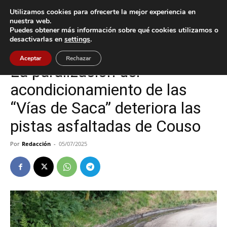
Utilizamos cookies para ofrecerte la mejor experiencia en
nuestra web.
Puedes obtener más información sobre qué cookies utilizamos o
Inicio
Gondomar
desactivarlas en
settings
.
Gondomar
Aceptar
Rechazar
La paralización del
acondicionamiento de las
“Vías de Saca” deteriora las
pistas asfaltadas de Couso
Por
Redacción
-
05/07/2025