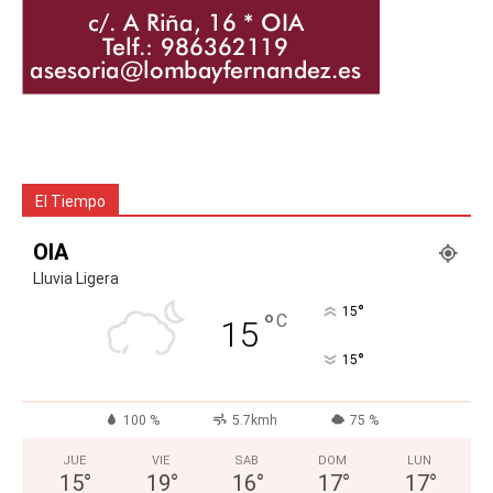
El Tiempo
OIA
Lluvia Ligera
°
15
°
C
15
°
15
100 %
5.7kmh
75 %
JUE
VIE
SAB
DOM
LUN
15
°
19
°
16
°
17
°
17
°