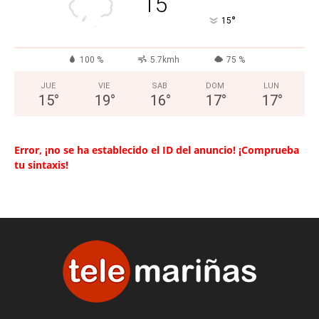
15
°
15
100 %
5.7kmh
75 %
JUE
VIE
SAB
DOM
LUN
15
°
19
°
16
°
17
°
17
°
Error, ¡no se ha establecido el ID del anuncio! ¡Comprueba
tu sintaxis!