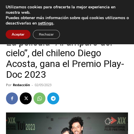
Utilizamos cookies para ofrecerte la mejor experiencia en
nuestra web.
Puedes obtener más información sobre qué cookies utilizamos o
Inicio
Cultura / Ocio
desactivarlas en
settings
.
Cultura / Ocio
Tui
Aceptar
Rechazar
La película “Al amparo del
cielo”, del chileno Diego
Acosta, gana el Premio Play-
Doc 2023
Por
Redacción
-
02/05/2023