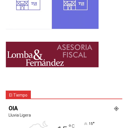
El Tiempo
OIA
Lluvia Ligera
°
15
°
C