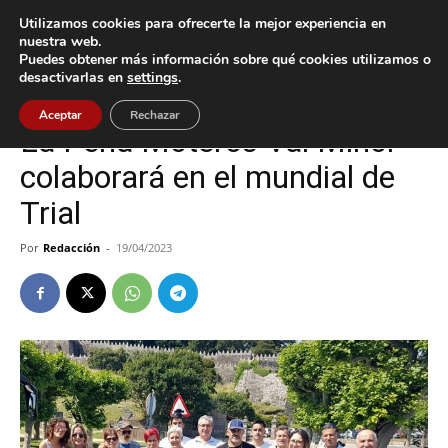
Utilizamos cookies para ofrecerte la mejor experiencia en
nuestra web.
Puedes obtener más información sobre qué cookies utilizamos o
Inicio
Baiona
desactivarlas en
settings
.
Baiona
Deportes
Aceptar
Rechazar
La Peña Moteros Val Miñor
colaborará en el mundial de
Trial
Por
Redacción
-
19/04/2023