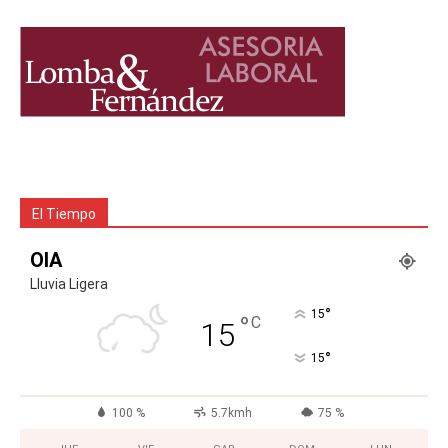
El Tiempo
OIA
Lluvia Ligera
°
15
°
C
15
°
15
100 %
5.7kmh
75 %