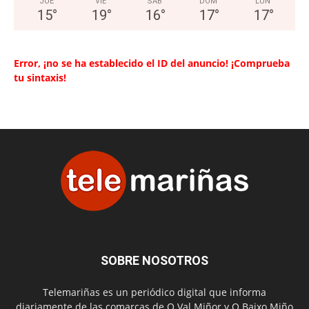
JUE
VIE
SAB
DOM
LUN
15
°
19
°
16
°
17
°
17
°
Error, ¡no se ha establecido el ID del anuncio! ¡Comprueba
tu sintaxis!
SOBRE NOSOTROS
Telemariñas es un periódico digital que informa
diariamente de las comarcas de O Val Miñor y O Baixo Miño