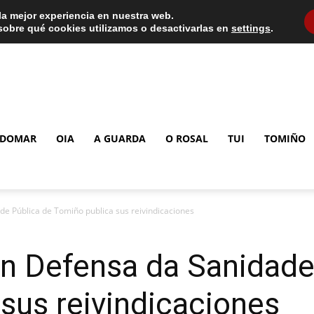
la mejor experiencia en nuestra web.
obre qué cookies utilizamos o desactivarlas en
settings
.
DOMAR
OIA
A GUARDA
O ROSAL
TUI
TOMIÑO
e Pública de Tomiño publica sus reivindicaciones
en Defensa da Sanidade
sus reivindicaciones