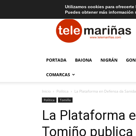
C
15
Aviso legal
Tarifas de publicidad
Oia
Utilizamos cookies para ofrecerte 
Puedes obtener más información s
Telemariñas
PORTADA
BAIONA
NIGRÁN
GON
COMARCAS
Inicio
Política
La Plataforma en Defensa da Sanidad
Política
Tomiño
La Plataforma 
Tomiño publica 