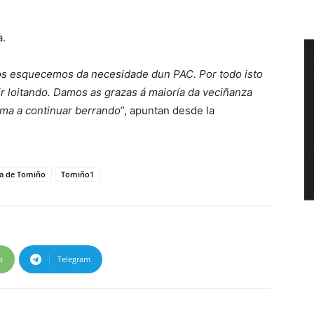
a.
nos esquecemos da necesidade dun PAC. Por todo isto
r loitando. Damos as grazas á maioría da veciñanza
ima a continuar berrando
”, apuntan desde la
ca de Tomiño
Tomiño1
p
Telegram