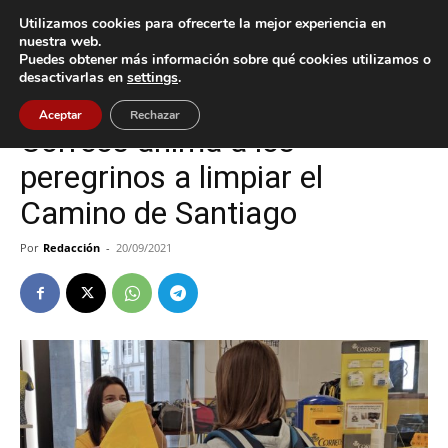
Utilizamos cookies para ofrecerte la mejor experiencia en
nuestra web.
Puedes obtener más información sobre qué cookies utilizamos o
Inicio
A Guarda
desactivarlas en
settings
.
A Guarda
Tui
Aceptar
Rechazar
Correos anima a los
peregrinos a limpiar el
Camino de Santiago
Por
Redacción
-
20/09/2021