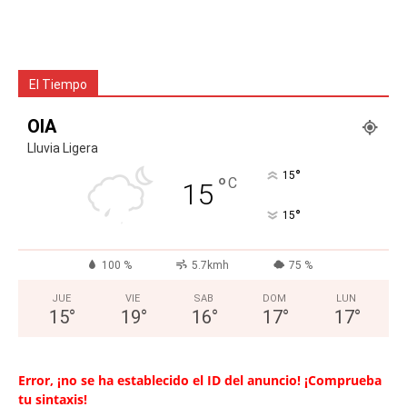
El Tiempo
OIA
Lluvia Ligera
°
15
°
C
15
°
15
100 %
5.7kmh
75 %
JUE
VIE
SAB
DOM
LUN
15
°
19
°
16
°
17
°
17
°
Error, ¡no se ha establecido el ID del anuncio! ¡Comprueba
tu sintaxis!