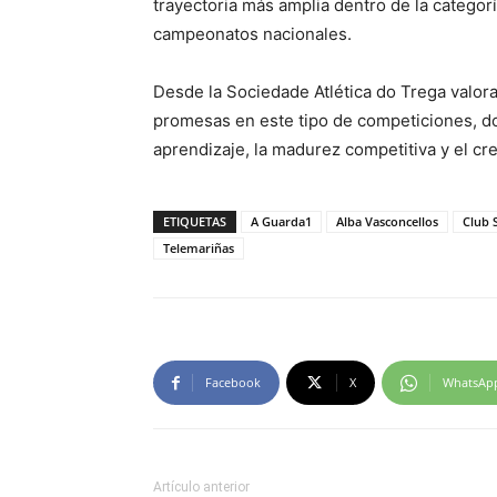
trayectoria más amplia dentro de la categor
campeonatos nacionales.
Desde la Sociedade Atlética do Trega valor
promesas en este tipo de competiciones, do
aprendizaje, la madurez competitiva y el cr
ETIQUETAS
A Guarda1
Alba Vasconcellos
Club 
Telemariñas
Facebook
X
WhatsAp
Artículo anterior