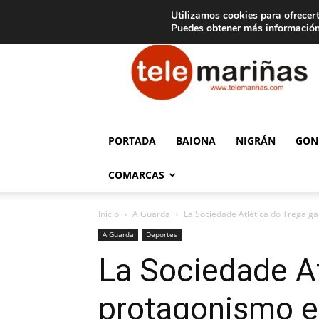
C
15
Aviso legal
Tarifas de publicidad
Oia
Utilizamos cookies para ofrecert
Puedes obtener más información
Telemariñas
PORTADA
BAIONA
NIGRÁN
GON
COMARCAS
Inicio
A Guarda
La Sociedade Atlética do Trega g
A Guarda
Deportes
La Sociedade At
protagonismo e