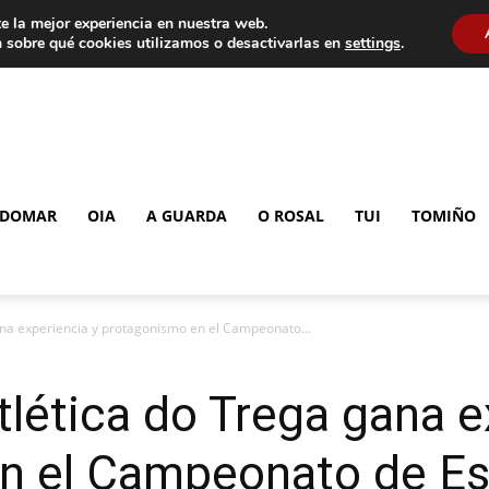
e la mejor experiencia en nuestra web.
 sobre qué cookies utilizamos o desactivarlas en
settings
.
DOMAR
OIA
A GUARDA
O ROSAL
TUI
TOMIÑO
ana experiencia y protagonismo en el Campeonato...
lética do Trega gana e
n el Campeonato de E