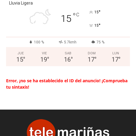
Lluvia Ligera
°
15
°
C
15
°
15
100 %
5.7kmh
75 %
JUE
VIE
SAB
DOM
LUN
15
°
19
°
16
°
17
°
17
°
Error, ¡no se ha establecido el ID del anuncio! ¡Comprueba
tu sintaxis!