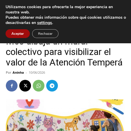
Utilizamos cookies para ofrecerte la mejor experiencia en
nuestra web.
Puedes obtener más información sobre qué cookies utilizamos o
Inicio
Cultura / Ocio
desactivarlas en
settings
.
Cultura / Ocio
Mos
Aceptar
Rechazar
Mos dibuja un mural
colectivo para visibilizar el
valor de la Atención Temperá
Por
Aninha
-
10/06/2026